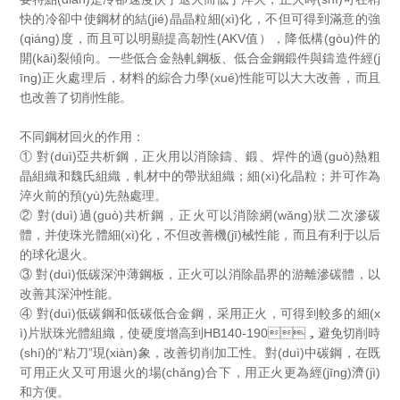
快的冷卻中使鋼材的結(jié)晶晶粒細(xì)化，不但可得到滿意的強
(qiáng)度，而且可以明顯提高韌性(AKV值），降低構(gòu)件的
開(kāi)裂傾向。一些低合金熱軋鋼板、低合金鋼鍛件與鑄造件經(j
īng)正火處理后，材料的綜合力學(xué)性能可以大大改善，而且
也改善了切削性能。
不同鋼材回火的作用：
① 對(duì)亞共析鋼，正火用以消除鑄、鍛、焊件的過(guò)熱粗
晶組織和魏氏組織，軋材中的帶狀組織；細(xì)化晶粒；并可作為
淬火前的預(yù)先熱處理。
② 對(duì)過(guò)共析鋼，正火可以消除網(wǎng)狀二次滲碳
體，并使珠光體細(xì)化，不但改善機(jī)械性能，而且有利于以后
的球化退火。
③ 對(duì)低碳深沖薄鋼板，正火可以消除晶界的游離滲碳體，以
改善其深沖性能。
④ 對(duì)低碳鋼和低碳低合金鋼，采用正火，可得到較多的細(x
ì)片狀珠光體組織，使硬度增高到HB140-190，避免切削時
(shí)的“粘刀”現(xiàn)象，改善切削加工性。對(duì)中碳鋼，在既
可用正火又可用退火的場(chǎng)合下，用正火更為經(jīng)濟(jì)
和方便。