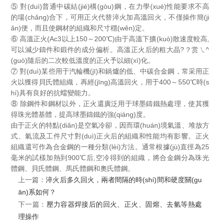
⑤ 對(duì)普通中碳結(jié)構(gòu)鋼，在力學(xué)性能要求不高
的場(chǎng)合下，可用正火代替淬火加高溫回火，不僅操作簡(ji
ǎn)便，而且使鋼材的組織和尺寸穩(wěn)定。
⑥ 高溫正火(Ac3以上150～200℃)由于高溫下擴(kuò)散速度較高,
可以減少鑄件和鍛件的成分偏析。高溫正火后的粗大晶?？赏ㄟ^
(guò)隨后的二次較低溫度的正火予以細(xì)化。
⑦ 對(duì)某些用于汽輪機(jī)和鍋爐的低、中碳合金鋼，常采用正
火以獲得貝氏體組織，再經(jīng)高溫回火，用于400～550℃時(s
hí)具有良好的抗蠕變能力。
⑧ 除鋼件和鋼材以外，正火還廣泛用于球墨鑄鐵熱處理，使其獲
得珠光體基體，提高球墨鑄鐵的強(qiáng)度。
由于正火的特點(diǎn)是空氣冷卻，因而環(huán)境氣溫、堆放方
式、氣流及工件尺寸對(duì)正火后的組織和性能均有影響。正火
組織還可作為合金鋼的一種分類(lèi)方法。通常根據(jù)直徑為25
毫米的試樣加熱到900℃后,空冷得到的組織，將合金鋼分為珠光
體鋼、貝氏體鋼、馬氏體鋼和奧氏體鋼。
上一篇：
淬火后多久回火，兩者間隔的時(shí)間和硬度關(gu
ān)系如何？
下一篇：
壓力容器焊接后的回火、正火、固熔、去氫等熱處
理操作